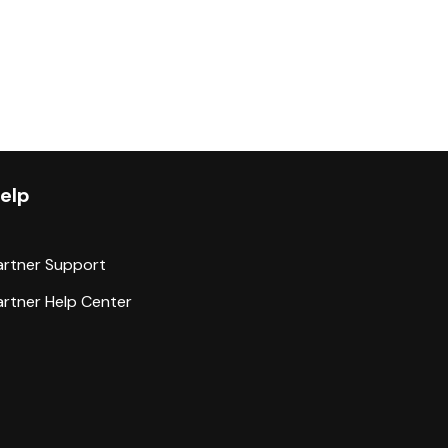
elp
artner Support
artner Help Center